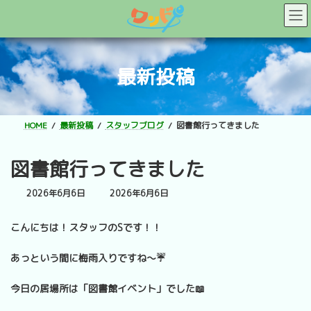
コ
ナ
ン
ビ
テ
ゲ
ン
ー
ツ
シ
最新投稿
へ
ョ
ス
ン
キ
に
ッ
移
HOME
最新投稿
スタッフブログ
図書館行ってきました
プ
動
図書館行ってきました
最
2026年6月6日
2026年6月6日
終
更
こんにちは！スタッフのSです！！
新
日
時
あっという間に梅雨入りですね～☔
:
今日の居場所は「図書館イベント」でした📖