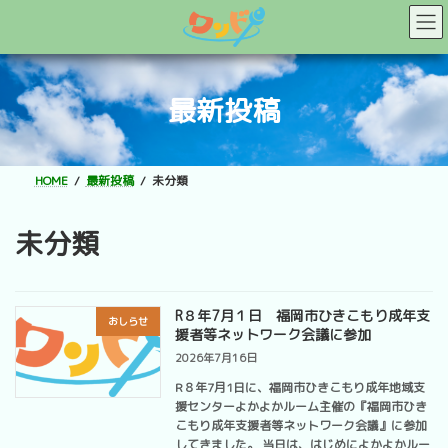
コ
ナ
ン
ビ
テ
ゲ
ン
ー
ツ
シ
最新投稿
へ
ョ
ス
ン
キ
に
ッ
移
HOME
最新投稿
未分類
プ
動
未分類
R８年7月１日 福岡市ひきこもり成年支
おしらせ
援者等ネットワーク会議に参加
2026年7月16日
R８年7月1日に、福岡市ひきこもり成年地域支
援センターよかよかルーム主催の『福岡市ひき
こもり成年支援者等ネットワーク会議』に参加
してきました。 当日は、はじめによかよかルー