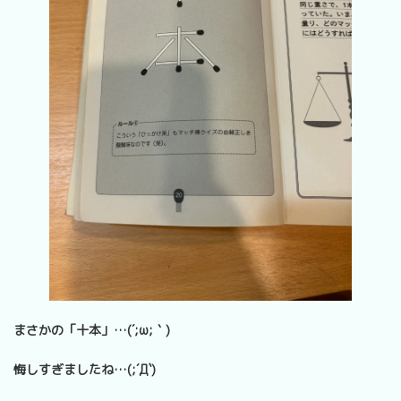
まさかの「十本」…(´;ω;｀)
悔しすぎましたね…(;´Д`)