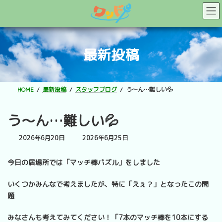
コ
ナ
ン
ビ
テ
ゲ
ン
ー
ツ
シ
最新投稿
へ
ョ
ス
ン
キ
に
ッ
移
HOME
最新投稿
スタッフブログ
う～ん…難しい💦
プ
動
う～ん…難しい💦
最
2026年6月20日
2026年6月25日
終
更
今日の居場所では「マッチ棒パズル」をしました
新
日
時
いくつかみんなで考えましたが、特に「えぇ？」となったこの問
:
題
みなさんも考えてみてください！「7本のマッチ棒を10本にする