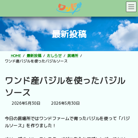
コ
ナ
ン
ビ
テ
ゲ
ン
ー
ツ
シ
最新投稿
へ
ョ
ス
ン
キ
に
ッ
移
HOME
最新投稿
おしらせ
居場所
プ
動
ワンド産バジルを使ったバジルソース
ワンド産バジルを使ったバジル
ソース
最
2026年5月30日
2026年5月30日
終
更
今日の居場所ではワンドファームで育ったバジルを使って「バジ
新
ルソース」を作りました！
日
時
: